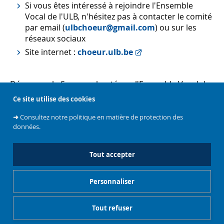
Si vous êtes intéressé à rejoindre l'Ensemble
Vocal de l'ULB, n'hésitez pas à contacter le comité
par email (
ulbchoeur@gmail.com
) ou sur les
réseaux sociaux
Site internet :
choeur.ulb.be
Découvrez le Semeur chanté par l'Ensemble Vocal de
l'ULB en cliquant ci-dessous :
Ce site utilise des cookies
➜
Consultez notre politique en matière de protection des
00:00
|
03:27
données.
MIS À JOUR LE 4 AOÛT 2025
Tout accepter
Personnaliser
Tout refuser
Gestionnaire de cookies
Mentions légales