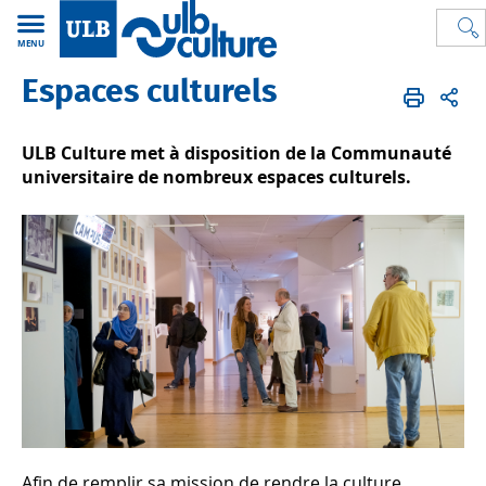
MENU
Espaces culturels
ULB Culture
FR
Service
Espaces culturels
ULB Culture met à disposition de la Communauté
universitaire de nombreux espaces culturels.
Afin de remplir sa mission de rendre la culture