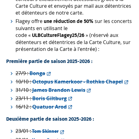
Carte Culture et envoyés par mail aux détentrices
et détenteurs de notre carte.
Flagey offre
sur les concerts
une réduction de 50%
suivants en utilisant le
code «
» (réservé aux
ULBCultureFlagey25/26
détenteurs et détentrices de la Carte Culture, sur
présentation de la Carte à l'entrée) :
Première partie de saison 2025-2026 :
27/9 :
Bonga
10/10 :
Octopus Kamerkoor - Rothko Chapel
31/10 :
James Brandon Lewis
23/11 :
Boris Giltburg
16/12 :
Quatuor Arod
Deuxième partie de saison 2025-2026 :
23/01 :
Tom Skinner