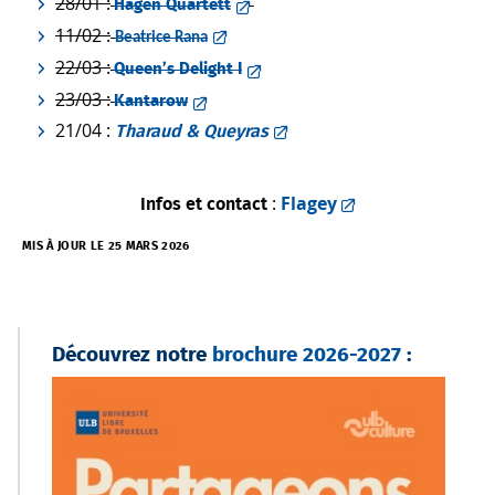
28/01 :
Hagen Quartett
11/02 :
Beatrice Rana
22/03 :
Queen’s Delight I
23/03 :
Kantarow
21/04 :
Tharaud & Queyras
:
Flagey
Infos et contact
MIS À JOUR LE 25 MARS 2026
Découvrez notre
brochure 2026-2027
: