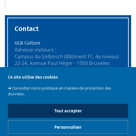
Contact
ULB Culture
Adresse visiteurs :
Campus du Solbosch (Bâtiment F1, 4e niveau)
22-24, Avenue Paul Héger - 1050 Bruxelles
Adresse postale :
Ce site utilise des cookies
CP 166/02
➜
Consultez notre politique en matière de protection des
50, avenue F. D. Roosevelt - 1050 Bruxelles
données.
culture@ulb.be
Tout accepter
Personnaliser