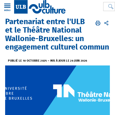
MENU
Partenariat entre l'ULB
ULB Culture
FR
Initiatives culturelles
Partenariat entre l'ULB et le Théâtre National Wallonie-Bruxelle
et le Théâtre National
Wallonie-Bruxelles: un
engagement culturel commun
PUBLIÉ LE 10 OCTOBRE 2024
–
MIS À JOUR LE 26 JUIN 2026