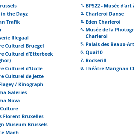
Brussels
BPS22 - Musée d'art 
 in the Dayz
Charleroi Danse
an Trafik
Eden Charleroi
r
Musée de la Photog
Charleroi
erie Illegaal
Palais des Beaux-Art
re Culturel Bruegel
Quai10
re Culturel d'Etterbeek
ghor)
Rockerill
e Culturel d'Uccle
Théâtre Marignan C
e Culturel de Jette
Flagey / Kinograph
ma Galeries
ma Nova
 Culture
s Florent Bruxelles
gn Museum Brussels
ce Magh