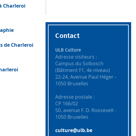
à Charleroi
raphie
Contact
s de Charleroi
ULB Culture
Adresse visiteurs :
Campus du Solbosch
harleroi
(Bâtiment F1, 4e niveau)
22-24, Avenue Paul Héger -
1050 Bruxelles
Adresse postale :
CP 166/02
50, avenue F. D. Roosevelt -
1050 Bruxelles
culture@ulb.be