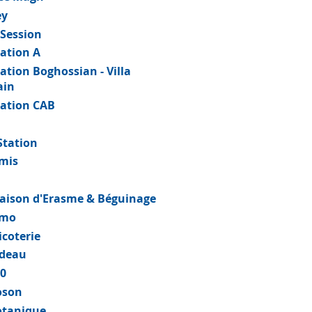
ey
 Session
ation A
ation Boghossian - Villa
ain
ation CAB
L
Station
mis
aison d'Erasme & Béguinage
emo
icoterie
ideau
40
oson
otanique