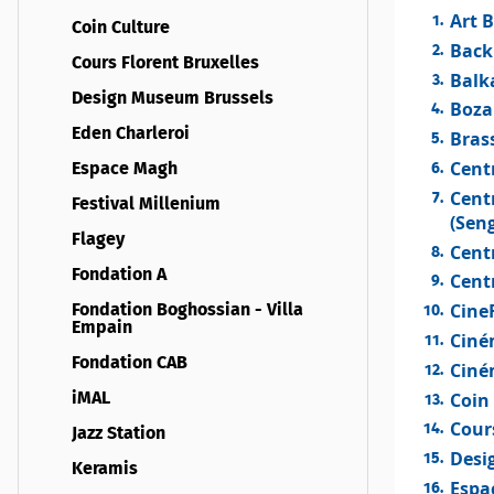
Art 
Coin Culture
Back
Cours Florent Bruxelles
Balk
Design Museum Brussels
Boza
Eden Charleroi
Brass
Cent
Espace Magh
Cent
Festival Millenium
(Sen
Flagey
Centr
Fondation A
Centr
Cine
Fondation Boghossian - Villa
Empain
Ciné
Fondation CAB
Ciné
Coin
iMAL
Cour
Jazz Station
Desi
Keramis
Espa