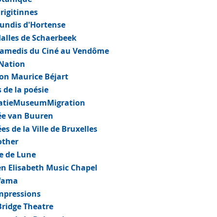
rigitinnes
Lundis d'Hortense
Halles de Schaerbeek
Samedis du Ciné au Vendôme
 Nation
on Maurice Béjart
 de la poésie
atieMuseumMigration
e van Buuren
s de la Ville de Bruxelles
other
re de Lune
n Elisabeth Music Chapel
fama
mpressions
Bridge Theatre