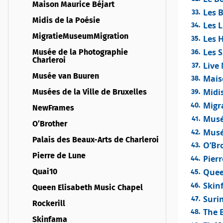
Maison Maurice Béjart
Les B
Midis de la Poésie
Les 
MigratieMuseumMigration
Les 
Les 
Musée de la Photographie
Charleroi
Live
Musée van Buuren
Mais
Midis
Musées de la Ville de Bruxelles
Migr
NewFrames
Musé
O’Brother
Musée
Palais des Beaux-Arts de Charleroi
O’Br
Pierre de Lune
Pier
Quee
Quai10
Skin
Queen Elisabeth Music Chapel
Suri
Rockerill
The 
Skinfama