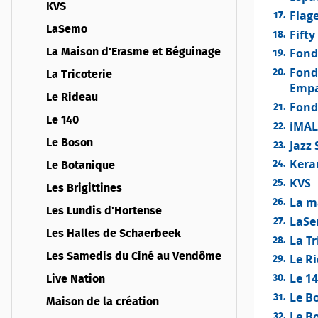
KVS
Flag
LaSemo
Fifty
Fond
La Maison d'Erasme et Béguinage
Fond
La Tricoterie
Emp
Le Rideau
Fond
Le 140
iMA
Le Boson
Jazz 
Kera
Le Botanique
KVS
Les Brigittines
La m
Les Lundis d'Hortense
LaS
Les Halles de Schaerbeek
La Tr
Les Samedis du Ciné au Vendôme
Le R
Le 1
Live Nation
Le B
Maison de la création
Le B