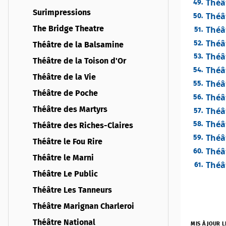
Théâ
Surimpressions
Théât
Théât
The Bridge Theatre
Théâ
Théâtre de la Balsamine
Théâ
Théâtre de la Toison d'Or
Théâ
Théâtre de la Vie
Théât
Théâtre de Poche
Théâ
Théâ
Théâtre des Martyrs
Théâ
Théâtre des Riches-Claires
Théâ
Théâtre le Fou Rire
Théâ
Théâtre le Marni
Théâ
Théâtre Le Public
Théâtre Les Tanneurs
Théâtre Marignan Charleroi
Théâtre National
MIS À JOUR L